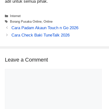
adil untuk semua pihak.
Categories
Internet
Tags
Borang Pusaka Online
,
Online
Cara Padam Akaun Touch n Go 2026
Cara Check Baki TuneTalk 2026
Leave a Comment
Comment