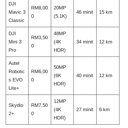
DJI
RM8,00
20MP
Mavic 3
46 minit
15 km
0
(5.1K)
Classic
DJI
48MP
RM3,50
Mini 3
(4K
34 minit
12 km
0
Pro
HDR)
Autel
50MP
Robotic
RM6,00
(6K
40 minit
12 km
s EVO
0
HDR)
Lite+
12MP
Skydio
RM7,50
(4K
27 minit
6 km
2+
0
HDR)