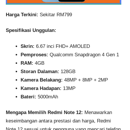
Harga Terkini:
Sekitar RM799
Spesifikasi Unggulan:
Skrin:
6.67 inci FHD+ AMOLED
Pemproses:
Qualcomm Snapdragon 4 Gen 1
RAM:
4GB
Storan Dalaman:
128GB
Kamera Belakang:
48MP + 8MP + 2MP
Kamera Hadapan:
13MP
Bateri:
5000mAh
Mengapa Memilih Redmi Note 12:
Menawarkan
keseimbangan antara prestasi dan harga, Redmi
Note 12 sesuai untuk pengguna yang mencari telefon