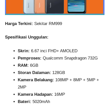
Harga Terkini:
Sekitar RM999
Spesifikasi Unggulan:
Skrin:
6.67 inci FHD+ AMOLED
Pemproses:
Qualcomm Snapdragon 732G
RAM:
6GB
Storan Dalaman:
128GB
Kamera Belakang:
108MP + 8MP + 5MP +
2MP
Kamera Hadapan:
16MP
Bateri:
5020mAh