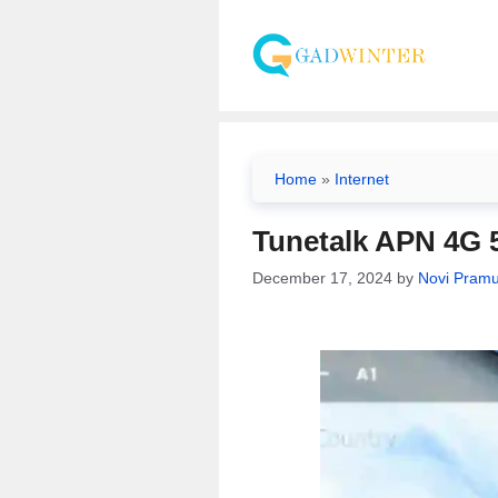
Skip
to
content
Home
»
Internet
Tunetalk APN 4G 5
December 17, 2024
by
Novi Pramu