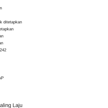
an
ak ditetapkan
tetapkan
an
an
.242
AP
aling Laju