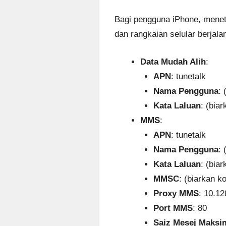
Bagi pengguna iPhone, menet
dan rangkaian selular berjala
Data Mudah Alih
:
APN
: tunetalk
Nama Pengguna
: 
Kata Laluan
: (bia
MMS
:
APN
: tunetalk
Nama Pengguna
: 
Kata Laluan
: (bia
MMSC
: (biarkan k
Proxy MMS
: 10.12
Port MMS
: 80
Saiz Mesej Maks