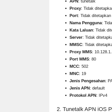
APN
: tunetalk
Proxy
: Tidak ditetapk
Port
: Tidak ditetapkan
Nama Pengguna
: Tid
Kata Laluan
: Tidak di
Server
: Tidak ditetapk
MMSC
: Tidak ditetapk
Proxy MMS
: 10.128.1
Port MMS
: 80
MCC
: 502
MNC
: 19
Jenis Pengesahan
: P
Jenis APN
: default
Protokol APN
: IPv4
2. Tunetalk APN iOS P