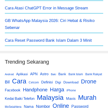
Cara Atasi ChatGPT Error in Message Stream
GB WhatsApp Malaysia 2026: Ciri Hebat & Risiko
Sebenar
Cara Reset Password Bank Islam Dalam 3 Minit
Trending Sekarang
APN
Astro
Aplikasi
Bank
Bank Islam
Bank Rakyat
Android
Baki
Cara
Drone
Bil
Definisi
Digi
Download
Celcom
Harga
Handphone
Facebook
iPhone
Malaysia
Murah
Kedai Baiki Telefon
Maxis
Online
Nombor
Password
Nama
MySejahtera