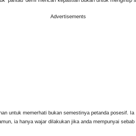
k ‘pantau’ demi mencari kepastian bukan untuk mengintip s
Advertisements
nan untuk memerhati bukan semestinya petanda posesif. Ia b
. Namun, ia hanya wajar dilakukan jika anda mempunyai sebab