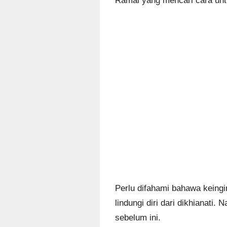
Ramai yang mencari cara untu
Perlu difahami bahawa keingi
lindungi diri dari dikhianati
sebelum ini.